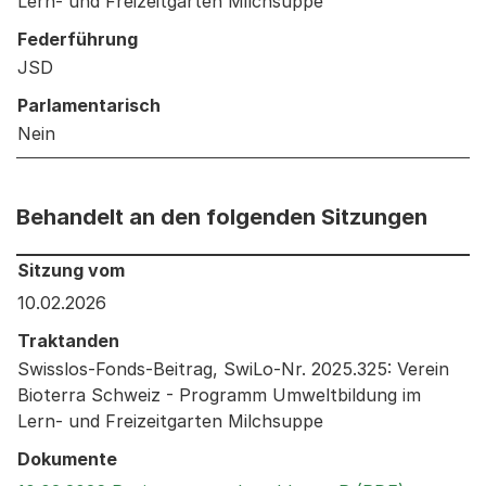
Lern- und Freizeitgarten Milchsuppe
Federführung
JSD
Parlamentarisch
Nein
Behandelt an den folgenden Sitzungen
Behandelt an den folgenden Sitzungen: Informationen 
Sitzung vom
10.02.2026
Traktanden
Swisslos-Fonds-Beitrag, SwiLo-Nr. 2025.325: Verein
Bioterra Schweiz - Programm Umweltbildung im
Lern- und Freizeitgarten Milchsuppe
Dokumente