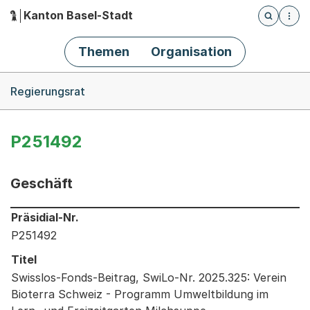
Kanton Basel-Stadt
Öffnet die
(Dieser Link führt zur Startseite)
Hauptnavigation
Themen
Organisation
Breadcrumb-Navigation
Regierungsrat
P251492
Geschäft
Informationen zum Ausgewählten Geschäft
Präsidial-Nr.
P251492
Titel
Swisslos-Fonds-Beitrag, SwiLo-Nr. 2025.325: Verein
Bioterra Schweiz - Programm Umweltbildung im