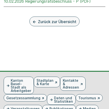
Externer 
10.02.2026 Regierungsratsbeschluss - P (PDF)
Zurück zur Übersicht
Fusszeile
Kanton
Stadtplan
Kontakte
Basel-
& Karte
&
Stadt als
Adressen
Arbeitgeber
Gesetzessammlung
Daten und
Tourismus
Statistiken
Veranstaltungen
Publikationen
Medien