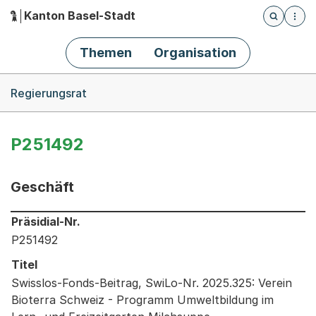
Kanton Basel-Stadt
Öffnet die
(Dieser Link führt zur Startseite)
Hauptnavigation
Themen
Organisation
Breadcrumb-Navigation
Regierungsrat
P251492
Geschäft
Informationen zum Ausgewählten Geschäft
Präsidial-Nr.
P251492
Titel
Swisslos-Fonds-Beitrag, SwiLo-Nr. 2025.325: Verein
Bioterra Schweiz - Programm Umweltbildung im