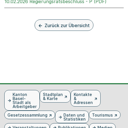
Externer 
10.02.2026 Regierungsratsbeschluss - P (PDF)
Zurück zur Übersicht
Fusszeile
Kanton
Stadtplan
Kontakte
Basel-
& Karte
&
Stadt als
Adressen
Arbeitgeber
Gesetzessammlung
Daten und
Tourismus
Statistiken
Veranstaltungen
Publikationen
Medien