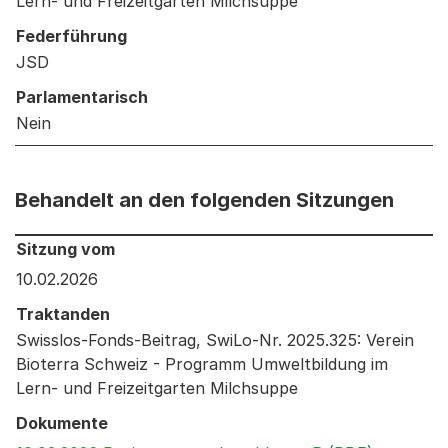
Lern- und Freizeitgarten Milchsuppe
Federführung
JSD
Parlamentarisch
Nein
Behandelt an den folgenden Sitzungen
Behandelt an den folgenden Sitzungen: Informationen 
Sitzung vom
10.02.2026
Traktanden
Swisslos-Fonds-Beitrag, SwiLo-Nr. 2025.325: Verein
Bioterra Schweiz - Programm Umweltbildung im
Lern- und Freizeitgarten Milchsuppe
Dokumente