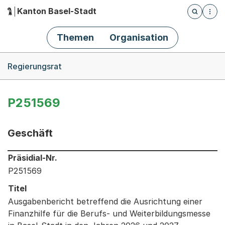
Kanton Basel-Stadt
Öffnet die
(Dieser Link führt zur Startseite)
Hauptnavigation
Themen
Organisation
Breadcrumb-Navigation
Regierungsrat
P251569
Geschäft
Informationen zum Ausgewählten Geschäft
Präsidial-Nr.
P251569
Titel
Ausgabenbericht betreffend die Ausrichtung einer
Finanzhilfe für die Berufs- und Weiterbildungsmesse