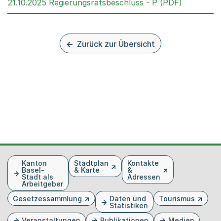
Externer L
21.10.2025 Regierungsratsbeschluss - P (PDF)
Zurück zur Übersicht
Fusszeile
Kanton
Stadtplan
Kontakte
Basel-
& Karte
&
Stadt als
Adressen
Arbeitgeber
Gesetzessammlung
Daten und
Tourismus
Statistiken
Veranstaltungen
Publikationen
Medien