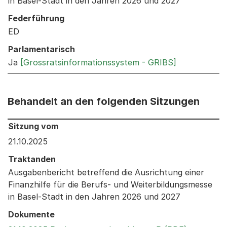
in Basel-Stadt in den Jahren 2026 und 2027
Federführung
ED
Parlamentarisch
Ja
[Grossratsinformationssystem - GRIBS]
Behandelt an den folgenden Sitzungen
Behandelt an den folgenden Sitzungen: Informationen 
Sitzung vom
21.10.2025
Traktanden
Ausgabenbericht betreffend die Ausrichtung einer
Finanzhilfe für die Berufs- und Weiterbildungsmesse
in Basel-Stadt in den Jahren 2026 und 2027
Dokumente