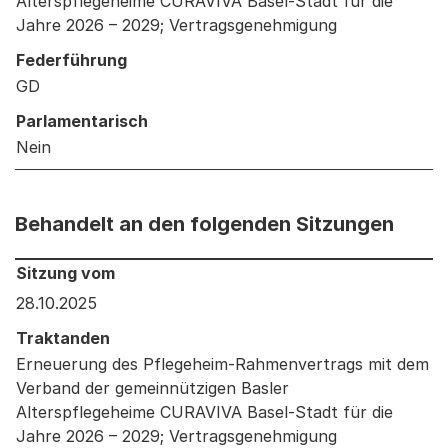
Alterspflegeheime CURAVIVA Basel-Stadt für die
Jahre 2026 – 2029; Vertragsgenehmigung
Federführung
GD
Parlamentarisch
Nein
Behandelt an den folgenden Sitzungen
Behandelt an den folgenden Sitzungen: Informationen 
Sitzung vom
28.10.2025
Traktanden
Erneuerung des Pflegeheim-Rahmenvertrags mit dem
Verband der gemeinnützigen Basler
Alterspflegeheime CURAVIVA Basel-Stadt für die
Jahre 2026 – 2029; Vertragsgenehmigung