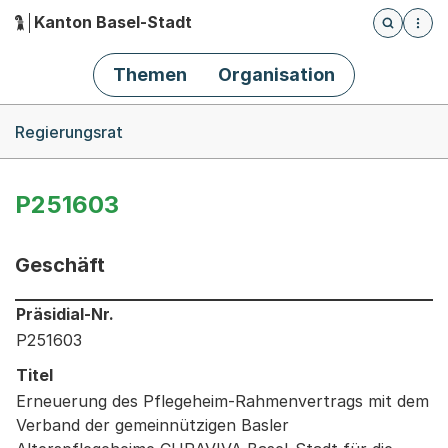
Kanton Basel-Stadt
Öffnet die
(Dieser Link führt zur Startseite)
Hauptnavigation
Themen
Organisation
Breadcrumb-Navigation
Regierungsrat
P251603
Geschäft
Informationen zum Ausgewählten Geschäft
Präsidial-Nr.
P251603
Titel
Erneuerung des Pflegeheim-Rahmenvertrags mit dem
Verband der gemeinnützigen Basler