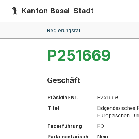
Kanton Basel-Stadt
Hauptnavigation
(Dieser Link führt zur Startseite)
Breadcrumb-Navigation
Regierungsrat
P251669
Geschäft
Informationen zum Ausgewählten Ges
Präsidial-Nr.
P251669
Titel
Eidgenössisches
Europäischen Un
Federführung
FD
Parlamentarisch
Nein