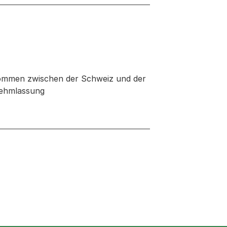
ommen zwischen der Schweiz und der
nehmlassung
 neuen Tab oder Fenster geöffnet
enster geöffnet