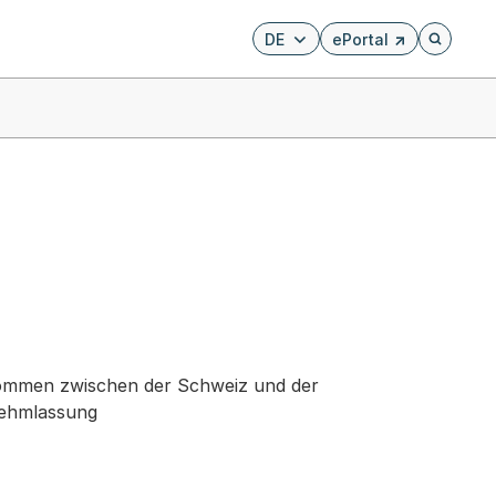
DE
ePortal
Externer Link, wird i
Öffnet di
ommen zwischen der Schweiz und der
nehmlassung