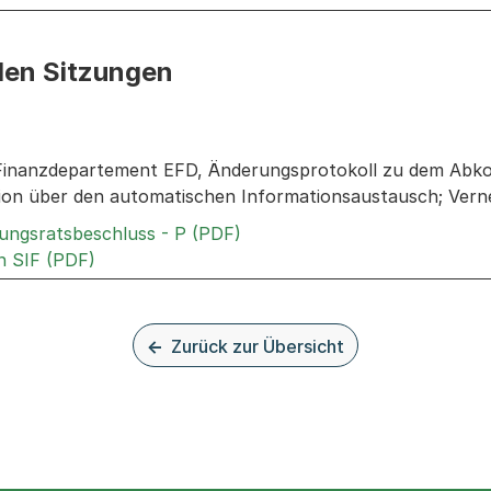
den Sitzungen
n: Informationen zu den Sitzungen zum Geschäft
 Finanzdepartement EFD, Änderungsprotokoll zu dem Abk
ion über den automatischen Informationsaustausch; Ver
Externer Link, wird in einem
rungsratsbeschluss - P (PDF)
Externer Link, wird in einem neuen Tab oder F
n SIF (PDF)
Zurück zur Übersicht