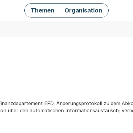
Themen
Organisation
chäft
 Finanzdepartement EFD, Änderungsprotokoll zu dem Abk
ion über den automatischen Informationsaustausch; Ver