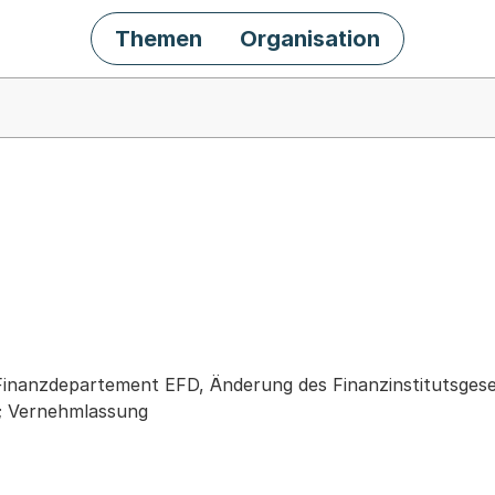
Themen
Organisation
chäft
Finanzdepartement EFD, Änderung des Finanzinstitutsgeset
); Vernehmlassung