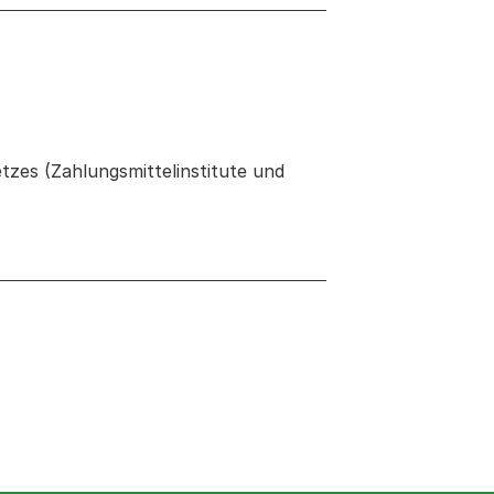
zes (Zahlungsmittelinstitute und
 neuen Tab oder Fenster geöffnet
Fenster geöffnet