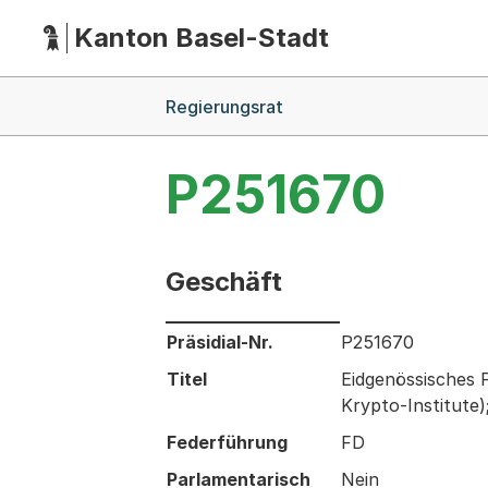
Kanton Basel-Stadt
Hauptnavigation
(Dieser Link führt zur Startseite)
Breadcrumb-Navigation
Regierungsrat
P251670
Geschäft
Informationen zum Ausgewählten Ges
Präsidial-Nr.
P251670
Titel
Eidgenössisches 
Krypto-Institute
Federführung
FD
Parlamentarisch
Nein