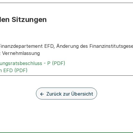
den Sitzungen
n: Informationen zu den Sitzungen zum Geschäft
Finanzdepartement EFD, Änderung des Finanzinstitutsgeset
); Vernehmlassung
Externer Link, wird in einem
rungsratsbeschluss - P (PDF)
Externer Link, wird in einem neuen Tab oder 
an EFD (PDF)
Zurück zur Übersicht