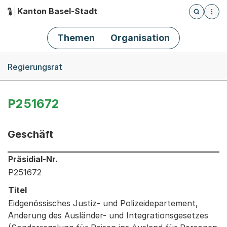
Kanton Basel-Stadt
Öffnet die
(Dieser Link führt zur Startseite)
Hauptnavigation
Themen
Organisation
Breadcrumb-Navigation
Regierungsrat
P251672
Geschäft
Informationen zum Ausgewählten Geschäft
Präsidial-Nr.
P251672
Titel
Eidgenössisches Justiz- und Polizeidepartement,
Änderung des Ausländer- und Integrationsgesetzes