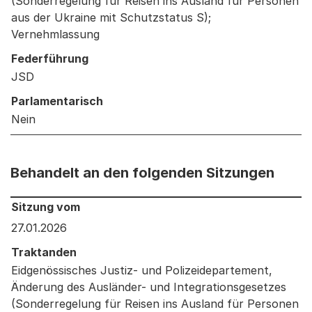
(Sonderregelung für Reisen ins Ausland für Personen
aus der Ukraine mit Schutzstatus S);
Vernehmlassung
Federführung
JSD
Parlamentarisch
Nein
Behandelt an den folgenden Sitzungen
Behandelt an den folgenden Sitzungen: Informationen 
Sitzung vom
27.01.2026
Traktanden
Eidgenössisches Justiz- und Polizeidepartement,
Änderung des Ausländer- und Integrationsgesetzes
(Sonderregelung für Reisen ins Ausland für Personen