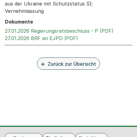
aus der Ukraine mit Schutzstatus S);
Vernehmlassung
Dokumente
Externer 
27.01.2026 Regierungsratsbeschluss - P (PDF)
Externer Link, wird in e
27.01.2026 BRF an EJPD (PDF)
Zurück zur Übersicht
Fusszeile