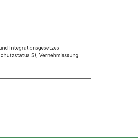
und Integrationsgesetzes
 Schutzstatus S); Vernehmlassung
 neuen Tab oder Fenster geöffnet
 Fenster geöffnet