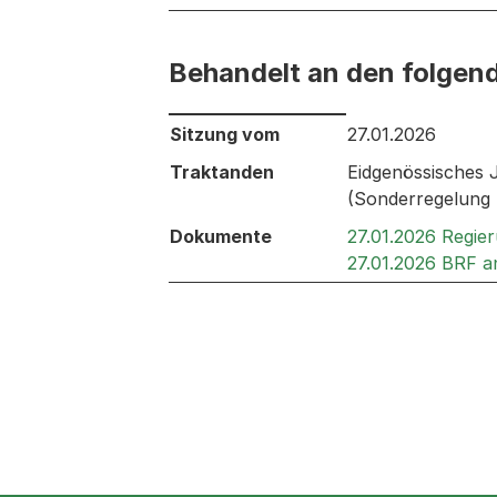
Behandelt an den folgen
Behandelt an den folgenden Sitzunge
Sitzung vom
27.01.2026
Traktanden
Eidgenössisches 
(Sonderregelung 
Dokumente
27.01.2026 Regie
27.01.2026 BRF 