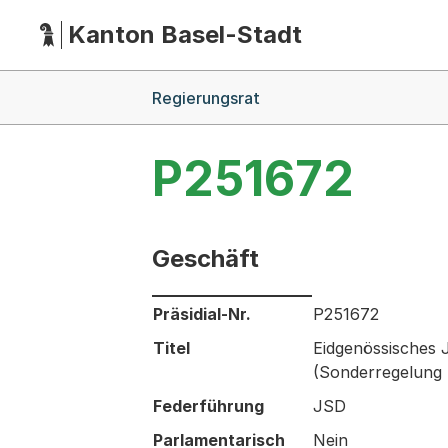
Kanton Basel-Stadt
Hauptnavigation
(Dieser Link führt zur Startseite)
Breadcrumb-Navigation
Regierungsrat
P251672
Geschäft
Informationen zum Ausgewählten Ges
Präsidial-Nr.
P251672
Titel
Eidgenössisches 
(Sonderregelung 
Federführung
JSD
Parlamentarisch
Nein