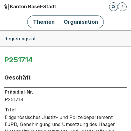
Kanton Basel-Stadt
Öffnet die
(Dieser Link führt zur Startseite)
Hauptnavigation
Themen
Organisation
Breadcrumb-Navigation
Regierungsrat
P251714
Geschäft
Informationen zum Ausgewählten Geschäft
Präsidial-Nr.
P251714
Titel
Eidgenössisches Justiz- und Polizeidepartement
EJPD, Genehmigung und Umsetzung des Haager