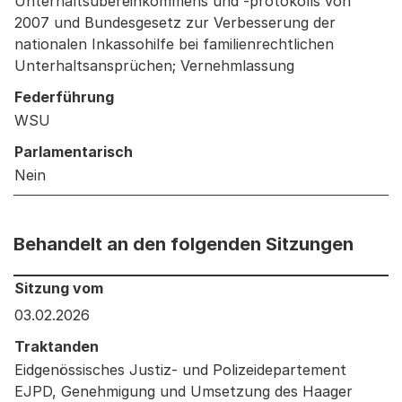
Unterhaltsübereinkommens und -protokolls von
2007 und Bundesgesetz zur Verbesserung der
nationalen Inkassohilfe bei familienrechtlichen
Unterhaltsansprüchen; Vernehmlassung
Federführung
WSU
Parlamentarisch
Nein
Behandelt an den folgenden Sitzungen
Behandelt an den folgenden Sitzungen: Informationen 
Sitzung vom
03.02.2026
Traktanden
Eidgenössisches Justiz- und Polizeidepartement
EJPD, Genehmigung und Umsetzung des Haager