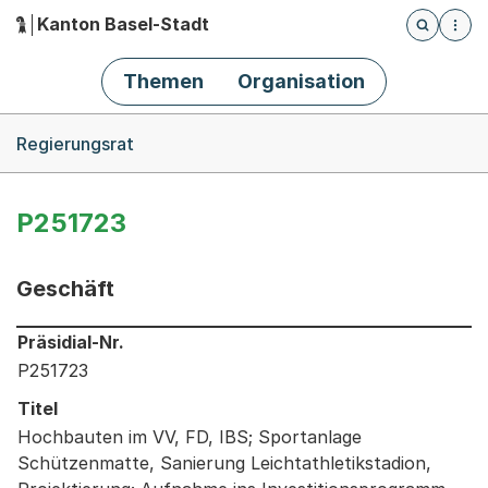
Kanton Basel-Stadt
Öffnet die
(Dieser Link führt zur Startseite)
Hauptnavigation
Themen
Organisation
Breadcrumb-Navigation
Regierungsrat
P251723
Geschäft
Informationen zum Ausgewählten Geschäft
Präsidial-Nr.
P251723
Titel
Hochbauten im VV, FD, IBS; Sportanlage
Schützenmatte, Sanierung Leichtathletikstadion,