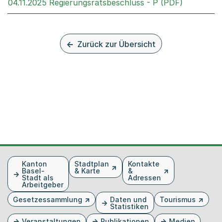
Externer L
04.11.2025 Regierungsratsbeschluss - P (PDF)
Zurück zur Übersicht
Fusszeile
Kanton
Stadtplan
Kontakte
Basel-
& Karte
&
Stadt als
Adressen
Arbeitgeber
Gesetzessammlung
Daten und
Tourismus
Statistiken
Veranstaltungen
Publikationen
Medien