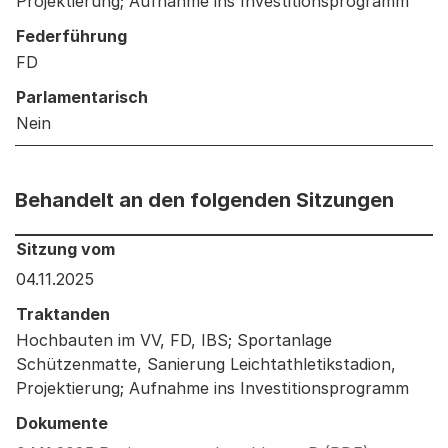
Projektierung; Aufnahme ins Investitionsprogramm
Federführung
FD
Parlamentarisch
Nein
Behandelt an den folgenden Sitzungen
Behandelt an den folgenden Sitzungen: Informationen 
Sitzung vom
04.11.2025
Traktanden
Hochbauten im VV, FD, IBS; Sportanlage
Schützenmatte, Sanierung Leichtathletikstadion,
Projektierung; Aufnahme ins Investitionsprogramm
Dokumente