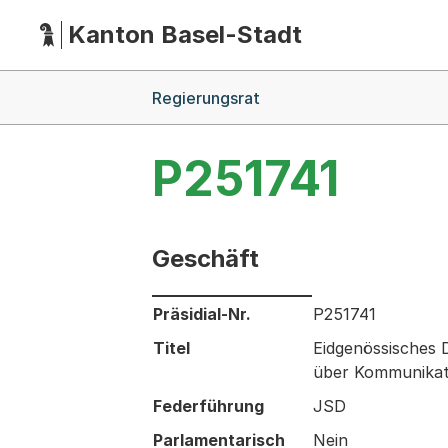
Kanton Basel-Stadt
Hauptnavigation
(Dieser Link führt zur Startseite)
Breadcrumb-Navigation
Regierungsrat
P251741
Geschäft
Informationen zum Ausgewählten Ges
Präsidial-Nr.
P251741
Titel
Eidgenössisches
über Kommunikat
Federführung
JSD
Parlamentarisch
Nein