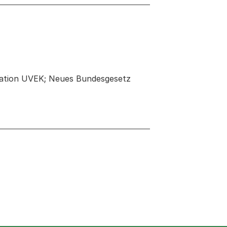
kation UVEK; Neues Bundesgesetz
 neuen Tab oder Fenster geöffnet
r Fenster geöffnet