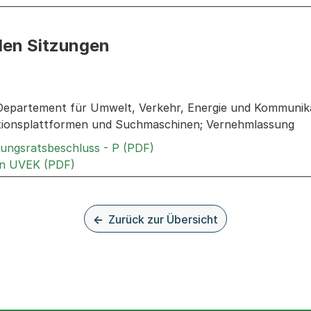
den Sitzungen
n: Informationen zu den Sitzungen zum Geschäft
 Departement für Umwelt, Verkehr, Energie und Kommuni
ionsplattformen und Suchmaschinen; Vernehmlassung
Externer Link, wird in einem
rungsratsbeschluss - P (PDF)
Externer Link, wird in einem neuen Tab ode
an UVEK (PDF)
Zurück zur Übersicht