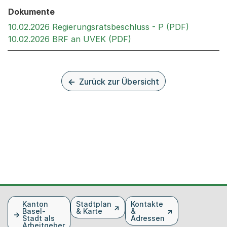
Dokumente
Externer 
10.02.2026 Regierungsratsbeschluss - P (PDF)
Externer Link, wird in 
10.02.2026 BRF an UVEK (PDF)
Zurück zur Übersicht
Fusszeile
Kanton
Stadtplan
Kontakte
Basel-
& Karte
&
Stadt als
Adressen
Arbeitgeber