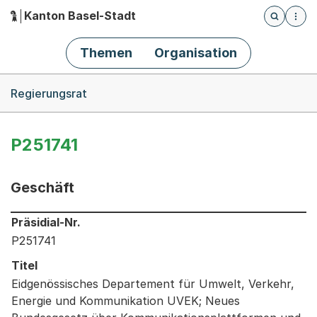
Kanton Basel-Stadt
Öffnet die
(Dieser Link führt zur Startseite)
Hauptnavigation
Themen
Organisation
Breadcrumb-Navigation
Regierungsrat
P251741
Geschäft
Informationen zum Ausgewählten Geschäft
Präsidial-Nr.
P251741
Titel
Eidgenössisches Departement für Umwelt, Verkehr,
Energie und Kommunikation UVEK; Neues