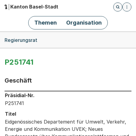
Kanton Basel-Stadt
Öffnet die
(Dieser Link führt zur Startseite)
Hauptnavigation
Themen
Organisation
Breadcrumb-Navigation
Regierungsrat
P251741
Geschäft
Informationen zum Ausgewählten Geschäft
Präsidial-Nr.
P251741
Titel
Eidgenössisches Departement für Umwelt, Verkehr,
Energie und Kommunikation UVEK; Neues