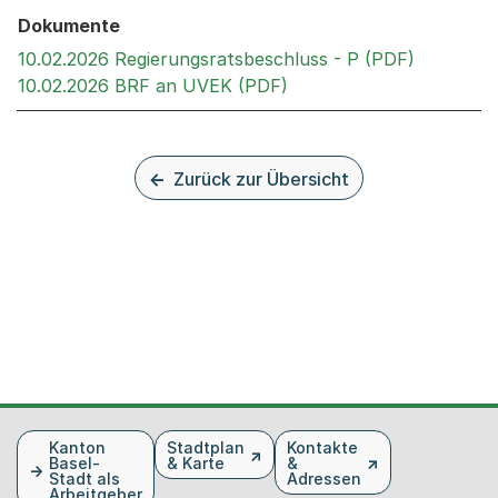
Dokumente
Externer 
10.02.2026 Regierungsratsbeschluss - P (PDF)
Externer Link, wird in 
10.02.2026 BRF an UVEK (PDF)
Zurück zur Übersicht
Fusszeile
Kanton
Stadtplan
Kontakte
Basel-
& Karte
&
Stadt als
Adressen
Arbeitgeber