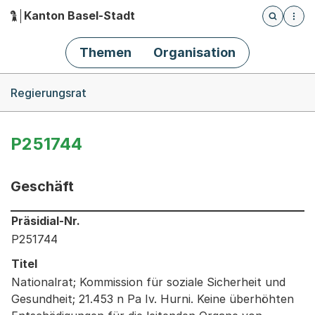
Kanton Basel-Stadt
Öffnet die
(Dieser Link führt zur Startseite)
Hauptnavigation
Themen
Organisation
Breadcrumb-Navigation
Regierungsrat
P251744
Geschäft
Informationen zum Ausgewählten Geschäft
Präsidial-Nr.
P251744
Titel
Nationalrat; Kommission für soziale Sicherheit und
Gesundheit; 21.453 n Pa Iv. Hurni. Keine überhöhten