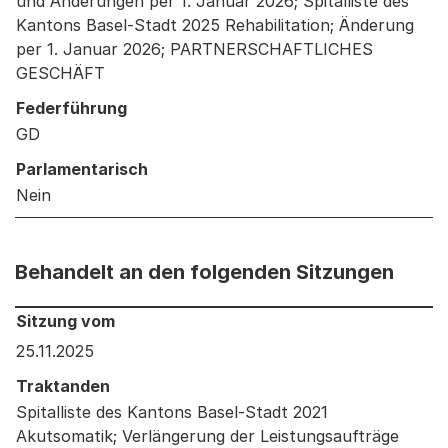
und Änderungen per 1. Januar 2026; Spitalliste des
Kantons Basel-Stadt 2025 Rehabilitation; Änderung
per 1. Januar 2026; PARTNERSCHAFTLICHES
GESCHÄFT
Federführung
GD
Parlamentarisch
Nein
Behandelt an den folgenden Sitzungen
Behandelt an den folgenden Sitzungen: Informationen 
Sitzung vom
25.11.2025
Traktanden
Spitalliste des Kantons Basel-Stadt 2021
Akutsomatik; Verlängerung der Leistungsaufträge