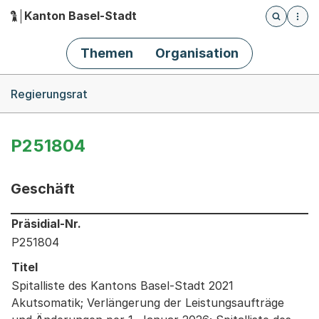
Kanton Basel-Stadt
Öffnet die
(Dieser Link führt zur Startseite)
Hauptnavigation
Themen
Organisation
Breadcrumb-Navigation
Regierungsrat
P251804
Geschäft
Informationen zum Ausgewählten Geschäft
Präsidial-Nr.
P251804
Titel
Spitalliste des Kantons Basel-Stadt 2021
Akutsomatik; Verlängerung der Leistungsaufträge