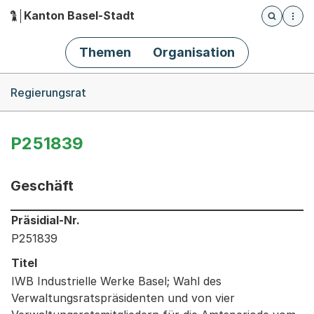
Kanton Basel-Stadt
Öffnet die
(Dieser Link führt zur Startseite)
Hauptnavigation
Themen
Organisation
Breadcrumb-Navigation
Regierungsrat
P251839
Geschäft
Informationen zum Ausgewählten Geschäft
Präsidial-Nr.
P251839
Titel
IWB Industrielle Werke Basel; Wahl des
Verwaltungsratspräsidenten und von vier