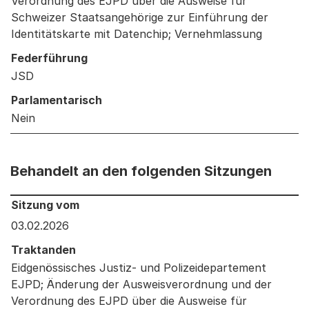
Verordnung des EJPD über die Ausweise für
Schweizer Staatsangehörige zur Einführung der
Identitätskarte mit Datenchip; Vernehmlassung
Federführung
JSD
Parlamentarisch
Nein
Behandelt an den folgenden Sitzungen
Behandelt an den folgenden Sitzungen: Informationen 
Sitzung vom
03.02.2026
Traktanden
Eidgenössisches Justiz- und Polizeidepartement
EJPD; Änderung der Ausweisverordnung und der
Verordnung des EJPD über die Ausweise für