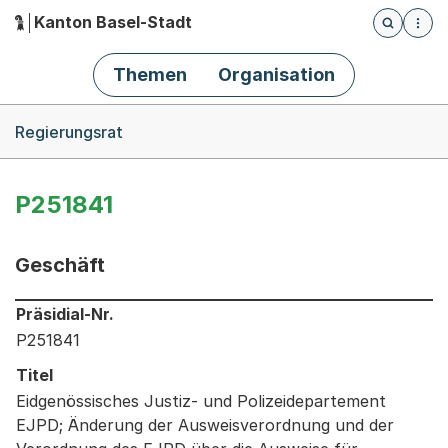
Kanton Basel-Stadt
Öffnet die
(Dieser Link führt zur Startseite)
Hauptnavigation
Themen
Organisation
Breadcrumb-Navigation
Regierungsrat
P251841
Geschäft
Informationen zum Ausgewählten Geschäft
Präsidial-Nr.
P251841
Titel
Eidgenössisches Justiz- und Polizeidepartement
EJPD; Änderung der Ausweisverordnung und der