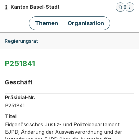
Kanton Basel-Stadt
Öffnet die
(Dieser Link führt zur Startseite)
Hauptnavigation
Themen
Organisation
Breadcrumb-Navigation
Regierungsrat
P251841
Geschäft
Informationen zum Ausgewählten Geschäft
Präsidial-Nr.
P251841
Titel
Eidgenössisches Justiz- und Polizeidepartement
EJPD; Änderung der Ausweisverordnung und der