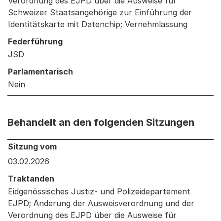
Verordnung des EJPD über die Ausweise für
Schweizer Staatsangehörige zur Einführung der
Identitätskarte mit Datenchip; Vernehmlassung
Federführung
JSD
Parlamentarisch
Nein
Behandelt an den folgenden Sitzungen
Behandelt an den folgenden Sitzungen: Informationen 
Sitzung vom
03.02.2026
Traktanden
Eidgenössisches Justiz- und Polizeidepartement
EJPD; Änderung der Ausweisverordnung und der
Verordnung des EJPD über die Ausweise für