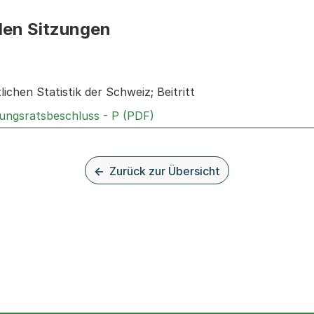
den Sitzungen
n: Informationen zu den Sitzungen zum Geschäft
lichen Statistik der Schweiz; Beitritt
Externer Link, wird in einem
rungsratsbeschluss - P (PDF)
Zurück zur Übersicht