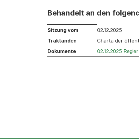
Behandelt an den folgen
Behandelt an den folgenden Sitzunge
Sitzung vom
02.12.2025
Traktanden
Charta der öffent
Dokumente
02.12.2025 Regie