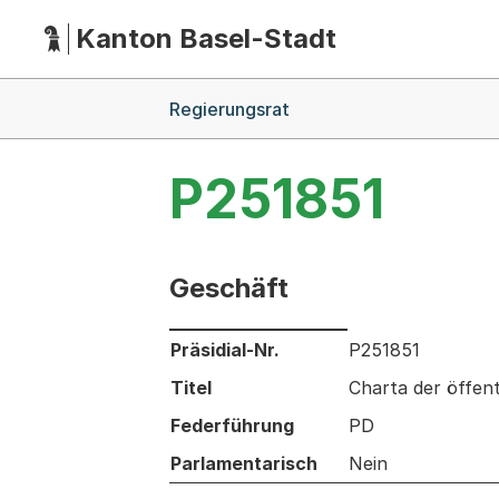
Kanton Basel-Stadt
Hauptnavigation
(Dieser Link führt zur Startseite)
Breadcrumb-Navigation
Regierungsrat
P251851
Geschäft
Informationen zum Ausgewählten Ges
Präsidial-Nr.
P251851
Titel
Charta der öffent
Federführung
PD
Parlamentarisch
Nein