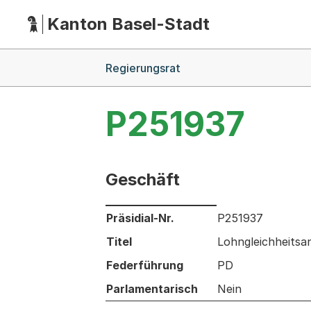
Kanton Basel-Stadt
Hauptnavigation
(Dieser Link führt zur Startseite)
Breadcrumb-Navigation
Regierungsrat
P251937
Geschäft
Informationen zum Ausgewählten Ges
Präsidial-Nr.
P251937
Titel
Lohngleichheitsa
Federführung
PD
Parlamentarisch
Nein