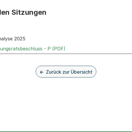
den Sitzungen
n: Informationen zu den Sitzungen zum Geschäft
nalyse 2025
Externer Link, wird in einem
rungsratsbeschluss - P (PDF)
Zurück zur Übersicht