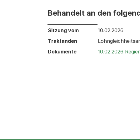
Behandelt an den folgen
Behandelt an den folgenden Sitzunge
Sitzung vom
10.02.2026
Traktanden
Lohngleichheitsa
Dokumente
10.02.2026 Regie