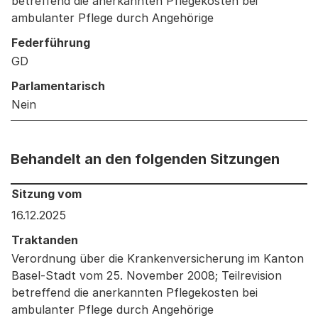
betreffend die anerkannten Pflegekosten bei
ambulanter Pflege durch Angehörige
Federführung
GD
Parlamentarisch
Nein
Behandelt an den folgenden Sitzungen
Behandelt an den folgenden Sitzungen: Informationen 
Sitzung vom
16.12.2025
Traktanden
Verordnung über die Krankenversicherung im Kanton
Basel-Stadt vom 25. November 2008; Teilrevision
betreffend die anerkannten Pflegekosten bei
ambulanter Pflege durch Angehörige