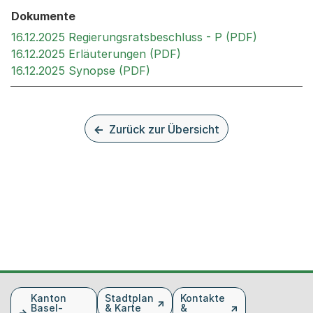
Dokumente
Externer L
16.12.2025 Regierungsratsbeschluss - P (PDF)
Externer Link, wird in 
16.12.2025 Erläuterungen (PDF)
Externer Link, wird in einem 
16.12.2025 Synopse (PDF)
Zurück zur Übersicht
Fusszeile
Kanton
Stadtplan
Kontakte
Basel-
& Karte
&