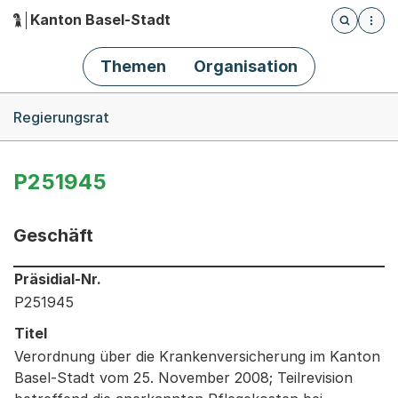
Kanton Basel-Stadt
Öffnet die
(Dieser Link führt zur Startseite)
Hauptnavigation
Themen
Organisation
Breadcrumb-Navigation
Regierungsrat
P251945
Geschäft
Informationen zum Ausgewählten Geschäft
Präsidial-Nr.
P251945
Titel
Verordnung über die Krankenversicherung im Kanton
Basel-Stadt vom 25. November 2008; Teilrevision