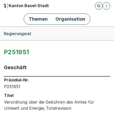
Kanton Basel-Stadt
Öffnet die
(Dieser Link führt zur Startseite)
Hauptnavigation
Themen
Organisation
Breadcrumb-Navigation
Regierungsrat
P251951
Geschäft
Informationen zum Ausgewählten Geschäft
Präsidial-Nr.
P251951
Titel
Verordnung über die Gebühren des Amtes für
Umwelt und Energie; Totalrevision