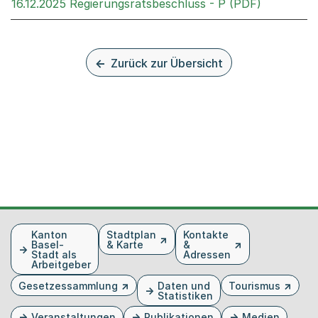
Externer L
16.12.2025 Regierungsratsbeschluss - P (PDF)
Zurück zur Übersicht
Fusszeile
Kanton
Stadtplan
Kontakte
Basel-
& Karte
&
Stadt als
Adressen
Arbeitgeber
Gesetzessammlung
Daten und
Tourismus
Statistiken
Veranstaltungen
Publikationen
Medien