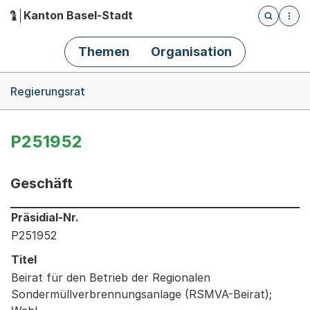
Kanton Basel-Stadt
Öffnet die
(Dieser Link führt zur Startseite)
Hauptnavigation
Themen
Organisation
Breadcrumb-Navigation
Regierungsrat
P251952
Geschäft
Informationen zum Ausgewählten Geschäft
Präsidial-Nr.
P251952
Titel
Beirat für den Betrieb der Regionalen
Sondermüllverbrennungsanlage (RSMVA-Beirat);