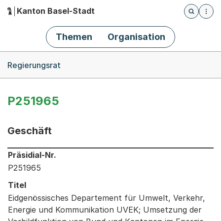
Kanton Basel-Stadt
Öffnet die
(Dieser Link führt zur Startseite)
Hauptnavigation
Themen
Organisation
Breadcrumb-Navigation
Regierungsrat
P251965
Geschäft
Informationen zum Ausgewählten Geschäft
Präsidial-Nr.
P251965
Titel
Eidgenössisches Departement für Umwelt, Verkehr,
Energie und Kommunikation UVEK; Umsetzung der