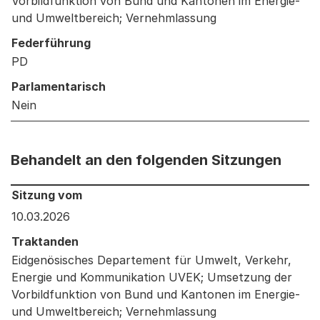
Vorbildfunktion von Bund und Kantonen im Energie-
und Umweltbereich; Vernehmlassung
Federführung
PD
Parlamentarisch
Nein
Behandelt an den folgenden Sitzungen
Behandelt an den folgenden Sitzungen: Informationen 
Sitzung vom
10.03.2026
Traktanden
Eidgenösisches Departement für Umwelt, Verkehr,
Energie und Kommunikation UVEK; Umsetzung der
Vorbildfunktion von Bund und Kantonen im Energie-
und Umweltbereich; Vernehmlassung