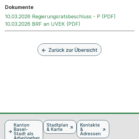
Dokumente
Externer 
10.03.2026 Regierungsratsbeschluss - P (PDF)
Externer Link, wird in 
10.03.2026 BRF an UVEK (PDF)
Zurück zur Übersicht
Fusszeile
Kanton
Stadtplan
Kontakte
Basel-
& Karte
&
Stadt als
Adressen
Arbeitgeber