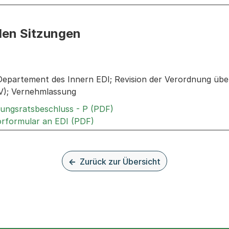
den Sitzungen
n: Informationen zu den Sitzungen zum Geschäft
Departement des Innern EDI; Revision der Verordnung üb
V); Vernehmlassung
Externer Link, wird in einem
rungsratsbeschluss - P (PDF)
Externer Link, wird in einem neue
rformular an EDI (PDF)
Zurück zur Übersicht