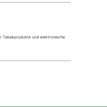
er Tabakprodukte und elektronische
 neuen Tab oder Fenster geöffnet
n Tab oder Fenster geöffnet