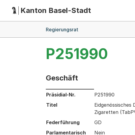
Kanton Basel-Stadt
Hauptnavigation
(Dieser Link führt zur Startseite)
Breadcrumb-Navigation
Regierungsrat
P251990
Geschäft
Informationen zum Ausgewählten Ges
Präsidial-Nr.
P251990
Titel
Eidgenössisches 
Zigaretten (TabP
Federführung
GD
Parlamentarisch
Nein