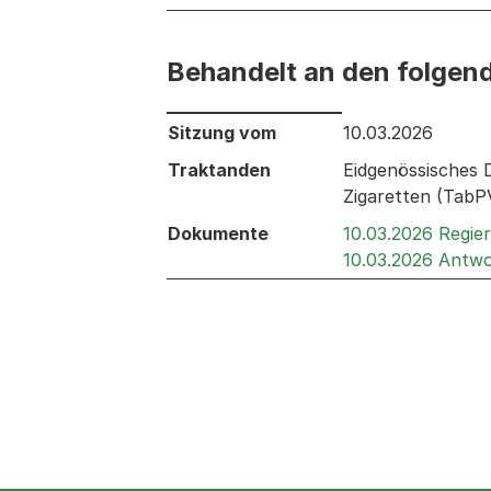
Behandelt an den folgen
Behandelt an den folgenden Sitzunge
Sitzung vom
10.03.2026
Traktanden
Eidgenössisches 
Zigaretten (TabP
Dokumente
10.03.2026 Regie
10.03.2026 Antwo