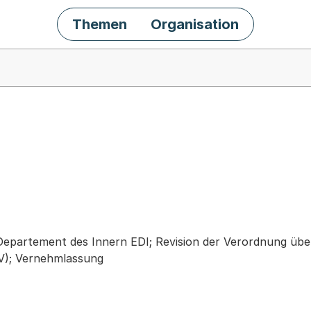
Themen
Organisation
chäft
Departement des Innern EDI; Revision der Verordnung üb
V); Vernehmlassung