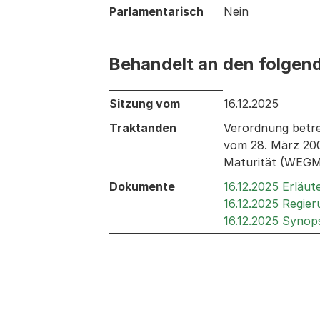
Parlamentarisch
Nein
Behandelt an den folgen
Behandelt an den folgenden Sitzunge
Sitzung vom
16.12.2025
Traktanden
Verordnung betre
vom 28. März 200
Maturität (WEGM);
Dokumente
16.12.2025 Erläu
16.12.2025 Regie
16.12.2025 Synop