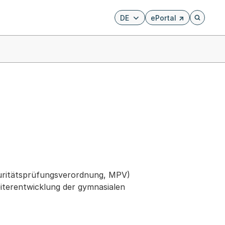
DE
ePortal
Externer Link, wird i
Öffnet di
turitätsprüfungsverordnung, MPV)
iterentwicklung der gymnasialen