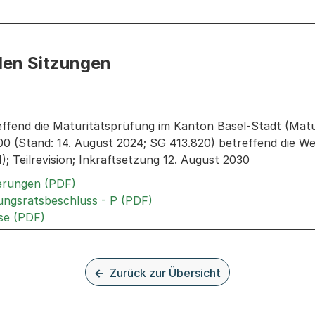
den Sitzungen
n: Informationen zu den Sitzungen zum Geschäft
ffend die Maturitätsprüfung im Kanton Basel-Stadt (Ma
0 (Stand: 14. August 2024; SG 413.820) betreffend die We
 Teilrevision; Inkraftsetzung 12. August 2030
Externer Link, wird in einem neuen Tab ode
terungen (PDF)
Externer Link, wird in einem 
rungsratsbeschluss - P (PDF)
Externer Link, wird in einem neuen Tab oder Fens
se (PDF)
Zurück zur Übersicht