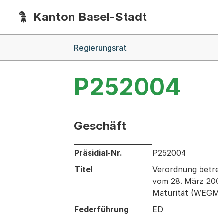
Kanton Basel-Stadt
Hauptnavigation
(Dieser Link führt zur Startseite)
Breadcrumb-Navigation
Regierungsrat
P252004
Geschäft
Informationen zum Ausgewählten Ges
Präsidial-Nr.
P252004
Titel
Verordnung betre
vom 28. März 200
Maturität (WEGM);
Federführung
ED