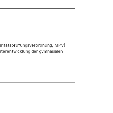
turitätsprüfungsverordnung, MPV)
iterentwicklung der gymnasialen
r Fenster geöffnet
neuen Tab oder Fenster geöffnet
ter geöffnet