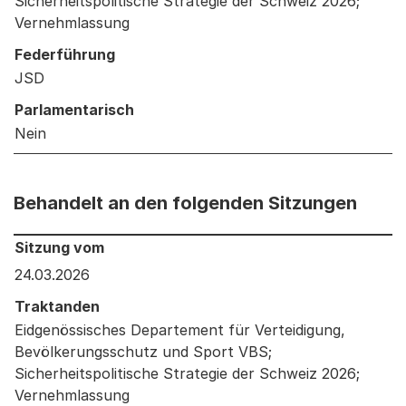
Sicherheitspolitische Strategie der Schweiz 2026;
Vernehmlassung
Federführung
JSD
Parlamentarisch
Nein
Behandelt an den folgenden Sitzungen
Behandelt an den folgenden Sitzungen: Informationen 
Sitzung vom
24.03.2026
Traktanden
Eidgenössisches Departement für Verteidigung,
Bevölkerungsschutz und Sport VBS;
Sicherheitspolitische Strategie der Schweiz 2026;
Vernehmlassung