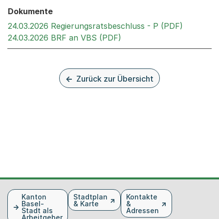
Dokumente
Externer 
24.03.2026 Regierungsratsbeschluss - P (PDF)
Externer Link, wird in ei
24.03.2026 BRF an VBS (PDF)
Zurück zur Übersicht
Fusszeile
Kanton
Stadtplan
Kontakte
Basel-
& Karte
&
Stadt als
Adressen
Arbeitgeber