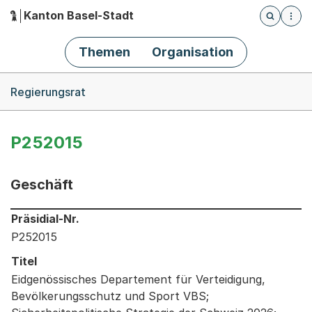
Kanton Basel-Stadt
Öffnet die
(Dieser Link führt zur Startseite)
Hauptnavigation
Themen
Organisation
Breadcrumb-Navigation
Regierungsrat
P252015
Geschäft
Informationen zum Ausgewählten Geschäft
Präsidial-Nr.
P252015
Titel
Eidgenössisches Departement für Verteidigung,
Bevölkerungsschutz und Sport VBS;