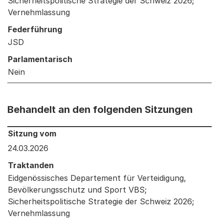
Sicherheitspolitische Strategie der Schweiz 2026;
Vernehmlassung
Federführung
JSD
Parlamentarisch
Nein
Behandelt an den folgenden Sitzungen
Behandelt an den folgenden Sitzungen: Informationen 
Sitzung vom
24.03.2026
Traktanden
Eidgenössisches Departement für Verteidigung,
Bevölkerungsschutz und Sport VBS;
Sicherheitspolitische Strategie der Schweiz 2026;
Vernehmlassung