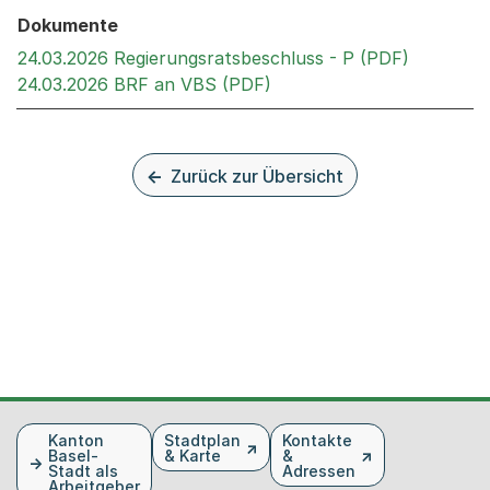
Dokumente
Externer 
24.03.2026 Regierungsratsbeschluss - P (PDF)
Externer Link, wird in ei
24.03.2026 BRF an VBS (PDF)
Zurück zur Übersicht
Fusszeile
Kanton
Stadtplan
Kontakte
Basel-
& Karte
&
Stadt als
Adressen
Arbeitgeber