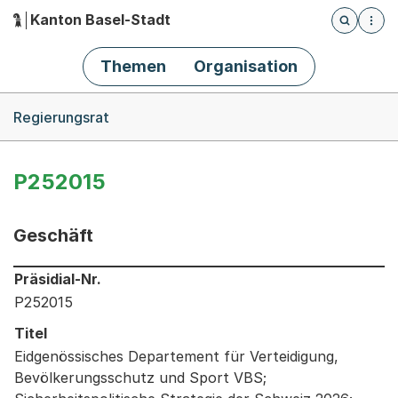
Kanton Basel-Stadt
Öffnet die
(Dieser Link führt zur Startseite)
Hauptnavigation
Themen
Organisation
Breadcrumb-Navigation
Regierungsrat
P252015
Geschäft
Informationen zum Ausgewählten Geschäft
Präsidial-Nr.
P252015
Titel
Eidgenössisches Departement für Verteidigung,
Bevölkerungsschutz und Sport VBS;