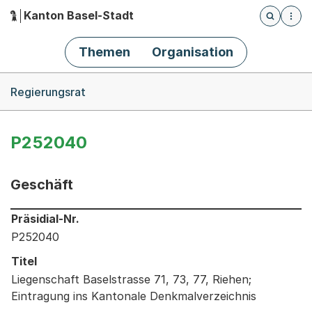
Kanton Basel-Stadt
Öffnet die
(Dieser Link führt zur Startseite)
Hauptnavigation
Themen
Organisation
Breadcrumb-Navigation
Regierungsrat
P252040
Geschäft
Informationen zum Ausgewählten Geschäft
Präsidial-Nr.
P252040
Titel
Liegenschaft Baselstrasse 71, 73, 77, Riehen;
Eintragung ins Kantonale Denkmalverzeichnis