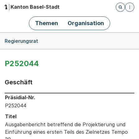
Kanton Basel-Stadt
Öffnet die
(Dieser Link führt zur Startseite)
Hauptnavigation
Themen
Organisation
Breadcrumb-Navigation
Regierungsrat
P252044
Geschäft
Informationen zum Ausgewählten Geschäft
Präsidial-Nr.
P252044
Titel
Ausgabenbericht betreffend die Projektierung und
Einführung eines ersten Teils des Zielnetzes Tempo