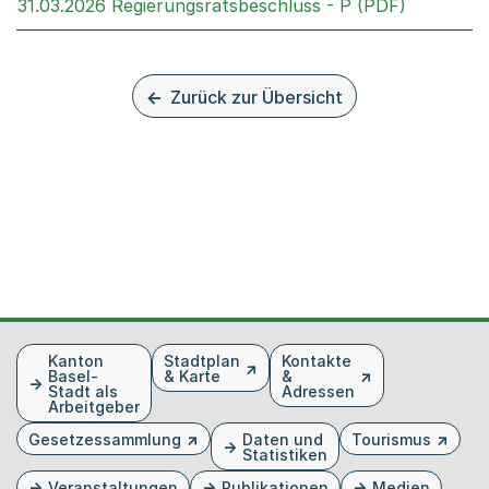
Externer 
31.03.2026 Regierungsratsbeschluss - P (PDF)
Zurück zur Übersicht
Fusszeile
Kanton
Stadtplan
Kontakte
Basel-
& Karte
&
Stadt als
Adressen
Arbeitgeber
Gesetzessammlung
Daten und
Tourismus
Statistiken
Veranstaltungen
Publikationen
Medien