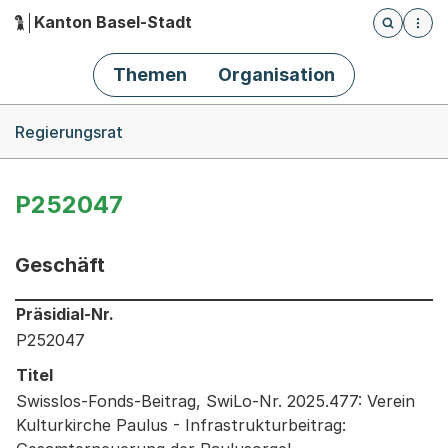
Kanton Basel-Stadt
Öffnet die
(Dieser Link führt zur Startseite)
Hauptnavigation
Themen
Organisation
Breadcrumb-Navigation
Regierungsrat
P252047
Geschäft
Informationen zum Ausgewählten Geschäft
Präsidial-Nr.
P252047
Titel
Swisslos-Fonds-Beitrag, SwiLo-Nr. 2025.477: Verein
Kulturkirche Paulus - Infrastrukturbeitrag: