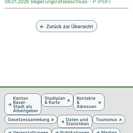
Externer 
06.01.2026 Regierungsratsbeschluss - P (PDF)
Zurück zur Übersicht
Fusszeile
Kanton
Stadtplan
Kontakte
Basel-
& Karte
&
Stadt als
Adressen
Arbeitgeber
Gesetzessammlung
Daten und
Tourismus
Statistiken
Veranstaltungen
Publikationen
Medien