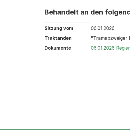
Behandelt an den folgen
Behandelt an den folgenden Sitzunge
Sitzung vom
06.01.2026
Traktanden
"Tramabzweiger M
Dokumente
06.01.2026 Regie