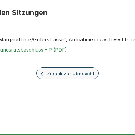
den Sitzungen
n: Informationen zu den Sitzungen zum Geschäft
argarethen-/Güterstrasse"; Aufnahme in das Investitio
Externer Link, wird in einem
rungsratsbeschluss - P (PDF)
Zurück zur Übersicht