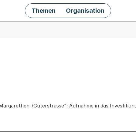
Themen
Organisation
chäft
argarethen-/Güterstrasse"; Aufnahme in das Investitio