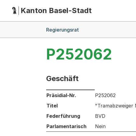
Kanton Basel-Stadt
Hauptnavigation
(Dieser Link führt zur Startseite)
Breadcrumb-Navigation
Regierungsrat
P252062
Geschäft
Informationen zum Ausgewählten Ges
Präsidial-Nr.
P252062
Titel
"Tramabzweiger M
Federführung
BVD
Parlamentarisch
Nein