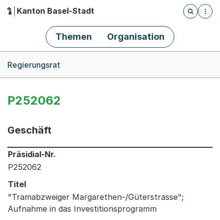
Kanton Basel-Stadt
Öffnet die
(Dieser Link führt zur Startseite)
Hauptnavigation
Themen
Organisation
Breadcrumb-Navigation
Regierungsrat
P252062
Geschäft
Informationen zum Ausgewählten Geschäft
Präsidial-Nr.
P252062
Titel
"Tramabzweiger Margarethen-/Güterstrasse";
Aufnahme in das Investitionsprogramm