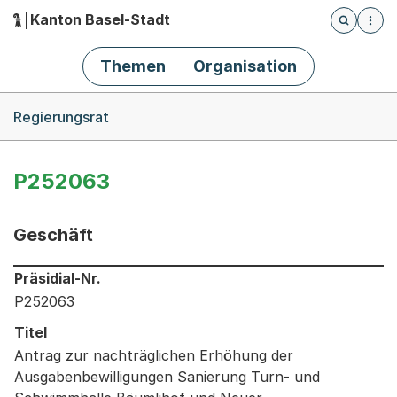
Kanton Basel-Stadt
Öffnet die
(Dieser Link führt zur Startseite)
Hauptnavigation
Themen
Organisation
Breadcrumb-Navigation
Regierungsrat
P252063
Geschäft
Informationen zum Ausgewählten Geschäft
Präsidial-Nr.
P252063
Titel
Antrag zur nachträglichen Erhöhung der
Ausgabenbewilligungen Sanierung Turn- und