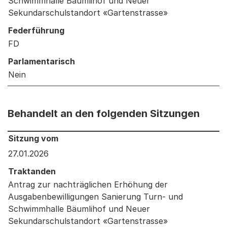
Schwimmhalle Bäumlihof und Neuer
Sekundarschulstandort «Gartenstrasse»
Federführung
FD
Parlamentarisch
Nein
Behandelt an den folgenden Sitzungen
Behandelt an den folgenden Sitzungen: Informationen 
Sitzung vom
27.01.2026
Traktanden
Antrag zur nachträglichen Erhöhung der
Ausgabenbewilligungen Sanierung Turn- und
Schwimmhalle Bäumlihof und Neuer
Sekundarschulstandort «Gartenstrasse»