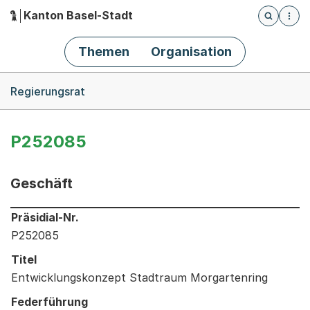
Kanton Basel-Stadt
Öffnet die
(Dieser Link führt zur Startseite)
Hauptnavigation
Themen
Organisation
Breadcrumb-Navigation
Regierungsrat
P252085
Geschäft
Informationen zum Ausgewählten Geschäft
Präsidial-Nr.
P252085
Titel
Entwicklungskonzept Stadtraum Morgartenring
Federführung