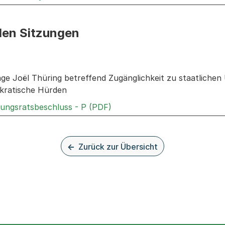
den Sitzungen
n: Informationen zu den Sitzungen zum Geschäft
rage Joël Thüring betreffend Zugänglichkeit zu staatliche
kratische Hürden
Externer Link, wird in einem
rungsratsbeschluss - P (PDF)
Zurück zur Übersicht