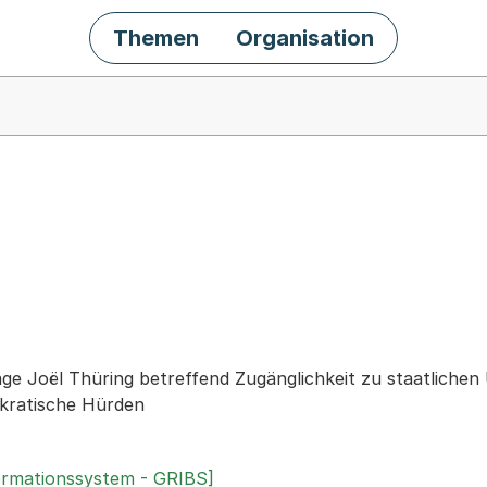
Themen
Organisation
chäft
rage Joël Thüring betreffend Zugänglichkeit zu staatliche
kratische Hürden
ormationssystem - GRIBS]