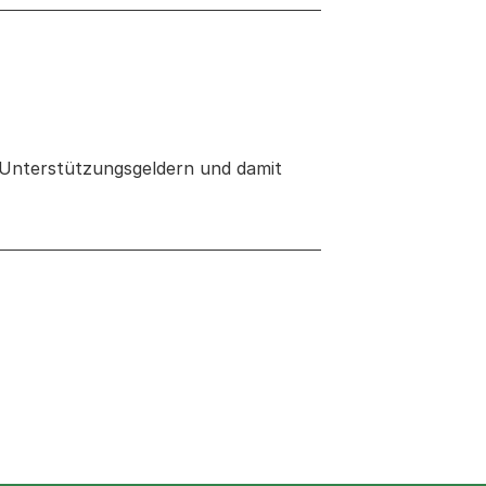
n Unterstützungsgeldern und damit
 neuen Tab oder Fenster geöffnet