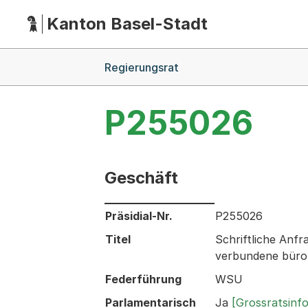
Kanton Basel-Stadt
Hauptnavigation
(Dieser Link führt zur Startseite)
Breadcrumb-Navigation
Regierungsrat
P255026
Geschäft
Informationen zum Ausgewählten Ges
Präsidial-Nr.
P255026
Titel
Schriftliche Anf
verbundene büro
Federführung
WSU
Parlamentarisch
Ja
[Grossratsinf