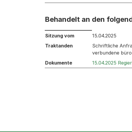
Behandelt an den folgen
Behandelt an den folgenden Sitzunge
Sitzung vom
15.04.2025
Traktanden
Schriftliche Anf
verbundene büro
Dokumente
15.04.2025 Regie