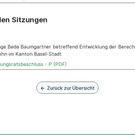
den Sitzungen
n: Informationen zu den Sitzungen zum Geschäft
rage Beda Baumgartner betreffend Entwicklung der Bere
ohn im Kanton Basel-Stadt
Externer Link, wird in einem
rungsratsbeschluss - P (PDF)
Zurück zur Übersicht