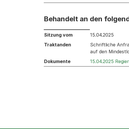
Behandelt an den folgen
Behandelt an den folgenden Sitzunge
Sitzung vom
15.04.2025
Traktanden
Schriftliche Anf
auf den Mindestl
Dokumente
15.04.2025 Regie