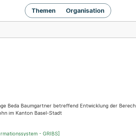
Themen
Organisation
chäft
rage Beda Baumgartner betreffend Entwicklung der Bere
ohn im Kanton Basel-Stadt
ormationssystem - GRIBS]