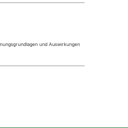
chnungsgrundlagen und Auswirkungen
 neuen Tab oder Fenster geöffnet