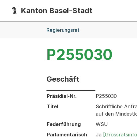
Kanton Basel-Stadt
Hauptnavigation
(Dieser Link führt zur Startseite)
Breadcrumb-Navigation
Regierungsrat
P255030
Geschäft
Informationen zum Ausgewählten Ges
Präsidial-Nr.
P255030
Titel
Schriftliche Anf
auf den Mindestl
Federführung
WSU
Parlamentarisch
Ja
[Grossratsinf