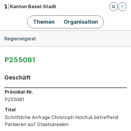
Kanton Basel-Stadt
Öffnet die
(Dieser Link führt zur Startseite)
Hauptnavigation
Themen
Organisation
Breadcrumb-Navigation
Regierungsrat
P255081
Geschäft
Informationen zum Ausgewählten Geschäft
Präsidial-Nr.
P255081
Titel
Schriftliche Anfrage Christoph Hochuli betreffend
Parkieren auf Staatsarealen