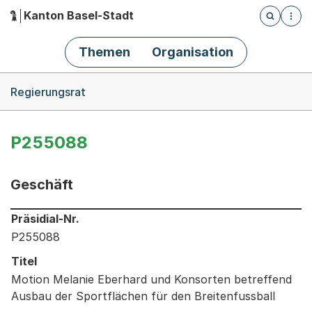
Kanton Basel-Stadt
Öffnet die
(Dieser Link führt zur Startseite)
Hauptnavigation
Themen
Organisation
Breadcrumb-Navigation
Regierungsrat
P255088
Geschäft
Informationen zum Ausgewählten Geschäft
Präsidial-Nr.
P255088
Titel
Motion Melanie Eberhard und Konsorten betreffend
Ausbau der Sportflächen für den Breitenfussball