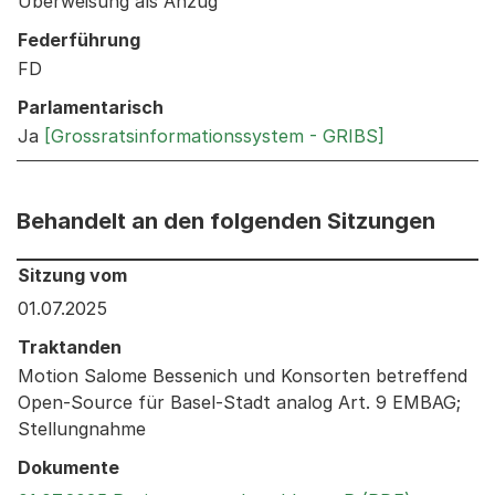
Überweisung als Anzug
Federführung
FD
Parlamentarisch
Ja
[Grossratsinformationssystem - GRIBS]
Behandelt an den folgenden Sitzungen
Behandelt an den folgenden Sitzungen: Informationen 
Sitzung vom
01.07.2025
Traktanden
Motion Salome Bessenich und Konsorten betreffend
Open-Source für Basel-Stadt analog Art. 9 EMBAG;
Stellungnahme
Dokumente