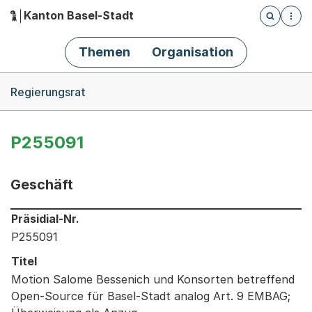
Kanton Basel-Stadt
Öffnet die
(Dieser Link führt zur Startseite)
Hauptnavigation
Themen
Organisation
Breadcrumb-Navigation
Regierungsrat
P255091
Geschäft
Informationen zum Ausgewählten Geschäft
Präsidial-Nr.
P255091
Titel
Motion Salome Bessenich und Konsorten betreffend
Open-Source für Basel-Stadt analog Art. 9 EMBAG;