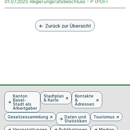
Externer 
01.07.2025 Regierungsratsbeschluss - P (PDF)
Zurück zur Übersicht
Fusszeile
Kanton
Stadtplan
Kontakte
Basel-
& Karte
&
Stadt als
Adressen
Arbeitgeber
Gesetzessammlung
Daten und
Tourismus
Statistiken
Veranstaltungen
Publikationen
Medien