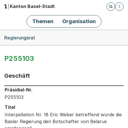
Kanton Basel-Stadt
Öffnet die
(Dieser Link führt zur Startseite)
Hauptnavigation
Themen
Organisation
Breadcrumb-Navigation
Regierungsrat
P255103
Geschäft
Informationen zum Ausgewählten Geschäft
Präsidial-Nr.
P255103
Titel
Interpellation Nr. 18 Eric Weber betreffend würde die
Basler Regierung den Botschafter von Belarus