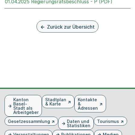
Externer 
01.04.2025 Regierungsratsbeschluss - P (PDF)
Zurück zur Übersicht
Fusszeile
Kanton
Stadtplan
Kontakte
Basel-
& Karte
&
Stadt als
Adressen
Arbeitgeber
Gesetzessammlung
Daten und
Tourismus
Statistiken
Veranstaltungen
Publikationen
Medien