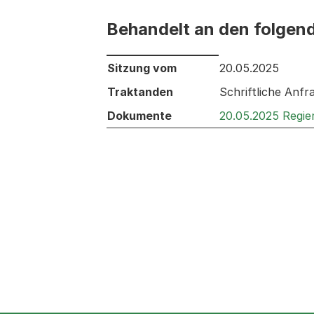
Behandelt an den folgen
Behandelt an den folgenden Sitzunge
Sitzung vom
20.05.2025
Traktanden
Schriftliche Anfr
Dokumente
20.05.2025 Regie