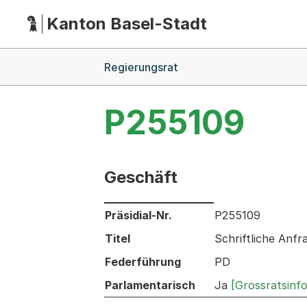
Kanton Basel-Stadt
Hauptnavigation
(Dieser Link führt zur Startseite)
Breadcrumb-Navigation
Regierungsrat
P255109
Geschäft
Informationen zum Ausgewählten Ges
Präsidial-Nr.
P255109
Titel
Schriftliche Anfr
Federführung
PD
Parlamentarisch
Ja
[Grossratsinf