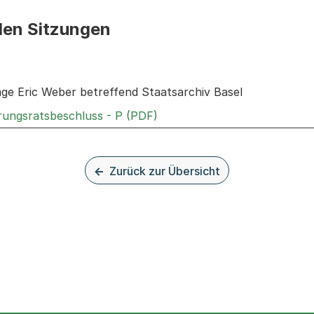
den Sitzungen
n: Informationen zu den Sitzungen zum Geschäft
age Eric Weber betreffend Staatsarchiv Basel
Externer Link, wird in einem
rungsratsbeschluss - P (PDF)
Zurück zur Übersicht