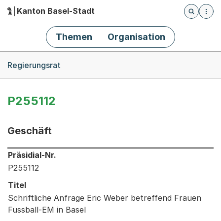
Kanton Basel-Stadt
Öffnet die
(Dieser Link führt zur Startseite)
Hauptnavigation
Themen
Organisation
Breadcrumb-Navigation
Regierungsrat
P255112
Geschäft
Informationen zum Ausgewählten Geschäft
Präsidial-Nr.
P255112
Titel
Schriftliche Anfrage Eric Weber betreffend Frauen
Fussball-EM in Basel