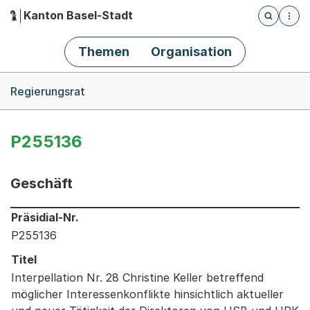
Kanton Basel-Stadt
Öffnet die
(Dieser Link führt zur Startseite)
Hauptnavigation
Themen
Organisation
Breadcrumb-Navigation
Regierungsrat
P255136
Geschäft
Informationen zum Ausgewählten Geschäft
Präsidial-Nr.
P255136
Titel
Interpellation Nr. 28 Christine Keller betreffend
möglicher Interessenkonflikte hinsichtlich aktueller