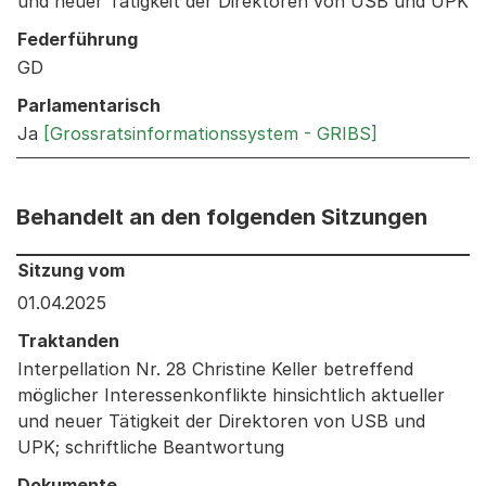
und neuer Tätigkeit der Direktoren von USB und UPK
Federführung
GD
Parlamentarisch
Ja
[Grossratsinformationssystem - GRIBS]
Behandelt an den folgenden Sitzungen
Behandelt an den folgenden Sitzungen: Informationen 
Sitzung vom
01.04.2025
Traktanden
Interpellation Nr. 28 Christine Keller betreffend
möglicher Interessenkonflikte hinsichtlich aktueller
und neuer Tätigkeit der Direktoren von USB und
UPK; schriftliche Beantwortung
Dokumente