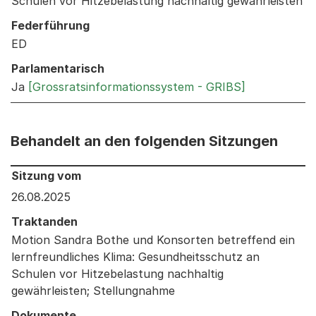
Schulen vor Hitzebelastung nachhaltig gewährleisten
Federführung
ED
Parlamentarisch
Ja
[Grossratsinformationssystem - GRIBS]
Behandelt an den folgenden Sitzungen
Behandelt an den folgenden Sitzungen: Informationen 
Sitzung vom
26.08.2025
Traktanden
Motion Sandra Bothe und Konsorten betreffend ein
lernfreundliches Klima: Gesundheitsschutz an
Schulen vor Hitzebelastung nachhaltig
gewährleisten; Stellungnahme
Dokumente