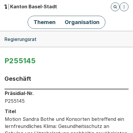
Kanton Basel-Stadt
Öffnet die
(Dieser Link führt zur Startseite)
Hauptnavigation
Themen
Organisation
Breadcrumb-Navigation
Regierungsrat
P255145
Geschäft
Informationen zum Ausgewählten Geschäft
Präsidial-Nr.
P255145
Titel
Motion Sandra Bothe und Konsorten betreffend ein
lernfreundliches Klima: Gesundheitsschutz an