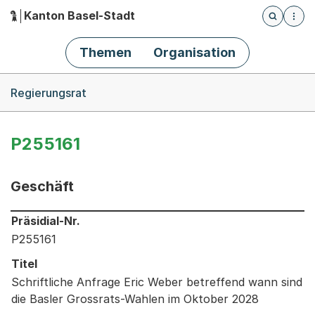
Kanton Basel-Stadt
Öffnet die
(Dieser Link führt zur Startseite)
Hauptnavigation
Themen
Organisation
Breadcrumb-Navigation
Regierungsrat
P255161
Geschäft
Informationen zum Ausgewählten Geschäft
Präsidial-Nr.
P255161
Titel
Schriftliche Anfrage Eric Weber betreffend wann sind
die Basler Grossrats-Wahlen im Oktober 2028