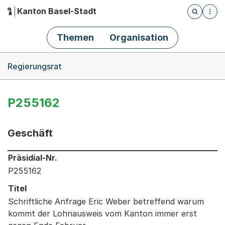
Kanton Basel-Stadt
Öffnet die
(Dieser Link führt zur Startseite)
Hauptnavigation
Themen
Organisation
Breadcrumb-Navigation
Regierungsrat
P255162
Geschäft
Informationen zum Ausgewählten Geschäft
Präsidial-Nr.
P255162
Titel
Schriftliche Anfrage Eric Weber betreffend warum
kommt der Lohnausweis vom Kanton immer erst