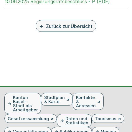
Externer 
10.06.2025 Regierungsratsbeschluss - P (PDF)
Zurück zur Übersicht
Fusszeile
Kanton
Stadtplan
Kontakte
Basel-
& Karte
&
Stadt als
Adressen
Arbeitgeber
Gesetzessammlung
Daten und
Tourismus
Statistiken
Veranstaltungen
Publikationen
Medien