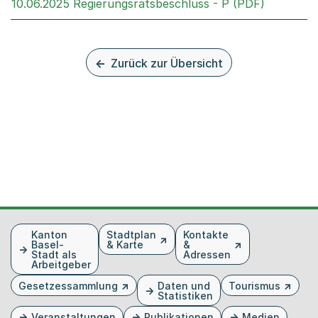
Externer 
10.06.2025 Regierungsratsbeschluss - P (PDF)
Zurück zur Übersicht
Fusszeile
Kanton
Stadtplan
Kontakte
Basel-
& Karte
&
Stadt als
Adressen
Arbeitgeber
Gesetzessammlung
Daten und
Tourismus
Statistiken
Veranstaltungen
Publikationen
Medien