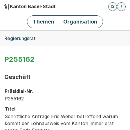
Kanton Basel-Stadt
Öffnet die
(Dieser Link führt zur Startseite)
Hauptnavigation
Themen
Organisation
Breadcrumb-Navigation
Regierungsrat
P255162
Geschäft
Informationen zum Ausgewählten Geschäft
Präsidial-Nr.
P255162
Titel
Schriftliche Anfrage Eric Weber betreffend warum
kommt der Lohnausweis vom Kanton immer erst