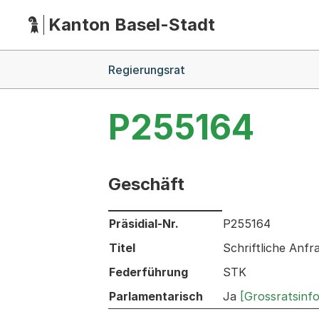
Kanton Basel-Stadt
Hauptnavigation
(Dieser Link führt zur Startseite)
Breadcrumb-Navigation
Regierungsrat
P255164
Geschäft
Informationen zum Ausgewählten Ges
Präsidial-Nr.
P255164
Titel
Schriftliche Anf
Federführung
STK
Parlamentarisch
Ja
[Grossratsinf