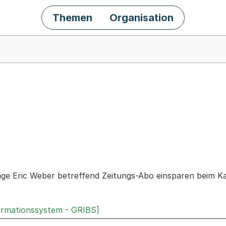
Themen
Organisation
chäft
rage Eric Weber betreffend Zeitungs-Abo einsparen beim K
ormationssystem - GRIBS]