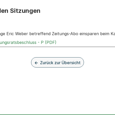
den Sitzungen
n: Informationen zu den Sitzungen zum Geschäft
rage Eric Weber betreffend Zeitungs-Abo einsparen beim K
Externer Link, wird in einem
rungsratsbeschluss - P (PDF)
Zurück zur Übersicht