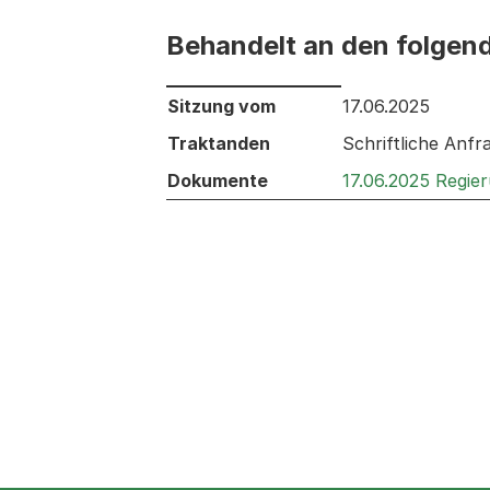
Behandelt an den folgen
Behandelt an den folgenden Sitzunge
Sitzung vom
17.06.2025
Traktanden
Schriftliche Anf
Dokumente
17.06.2025 Regie