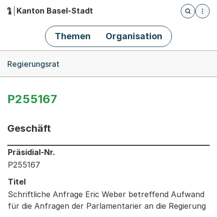
Kanton Basel-Stadt
Öffnet die
(Dieser Link führt zur Startseite)
Hauptnavigation
Themen
Organisation
Breadcrumb-Navigation
Regierungsrat
P255167
Geschäft
Informationen zum Ausgewählten Geschäft
Präsidial-Nr.
P255167
Titel
Schriftliche Anfrage Eric Weber betreffend Aufwand
für die Anfragen der Parlamentarier an die Regierung